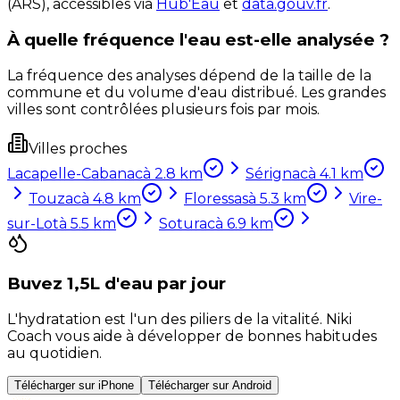
(ARS), accessibles via
Hub'Eau
et
data.gouv.fr
.
À quelle fréquence l'eau est-elle analysée ?
La fréquence des analyses dépend de la taille de la
commune et du volume d'eau distribué. Les grandes
villes sont contrôlées plusieurs fois par mois.
Villes proches
Lacapelle-Cabanac
à
2.8
km
Sérignac
à
4.1
km
Touzac
à
4.8
km
Floressas
à
5.3
km
Vire-
sur-Lot
à
5.5
km
Soturac
à
6.9
km
Buvez 1,5L d'eau par jour
L'hydratation est l'un des piliers de la vitalité. Niki
Coach vous aide à développer de bonnes habitudes
au quotidien.
Télécharger sur iPhone
Télécharger sur Android