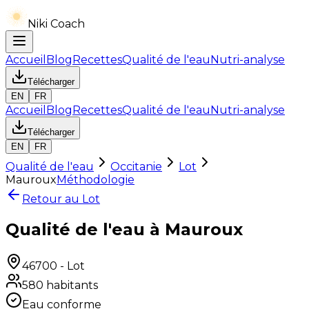
Niki Coach
Accueil
Blog
Recettes
Qualité de l'eau
Nutri-analyse
Télécharger
EN
FR
Accueil
Blog
Recettes
Qualité de l'eau
Nutri-analyse
Télécharger
EN
FR
Qualité de l'eau
Occitanie
Lot
Mauroux
Méthodologie
Retour au
Lot
Qualité de l'eau à Mauroux
46700
-
Lot
580
habitants
Eau conforme