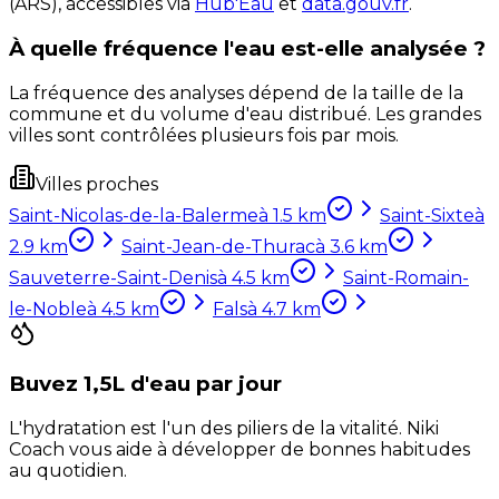
(ARS), accessibles via
Hub'Eau
et
data.gouv.fr
.
À quelle fréquence l'eau est-elle analysée ?
La fréquence des analyses dépend de la taille de la
commune et du volume d'eau distribué. Les grandes
villes sont contrôlées plusieurs fois par mois.
Villes proches
Saint-Nicolas-de-la-Balerme
à
1.5
km
Saint-Sixte
à
2.9
km
Saint-Jean-de-Thurac
à
3.6
km
Sauveterre-Saint-Denis
à
4.5
km
Saint-Romain-
le-Noble
à
4.5
km
Fals
à
4.7
km
Buvez 1,5L d'eau par jour
L'hydratation est l'un des piliers de la vitalité. Niki
Coach vous aide à développer de bonnes habitudes
au quotidien.