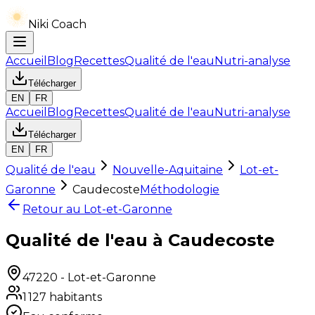
Niki Coach
Accueil
Blog
Recettes
Qualité de l'eau
Nutri-analyse
Télécharger
EN
FR
Accueil
Blog
Recettes
Qualité de l'eau
Nutri-analyse
Télécharger
EN
FR
Qualité de l'eau
Nouvelle-Aquitaine
Lot-et-
Garonne
Caudecoste
Méthodologie
Retour au
Lot-et-Garonne
Qualité de l'eau à Caudecoste
47220
-
Lot-et-Garonne
1 127
habitants