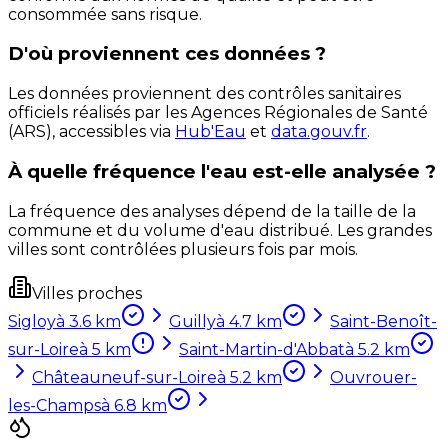
consommée sans risque.
D'où proviennent ces données ?
Les données proviennent des contrôles sanitaires
officiels réalisés par les Agences Régionales de Santé
(ARS), accessibles via
Hub'Eau
et
data.gouv.fr
.
À quelle fréquence l'eau est-elle analysée ?
La fréquence des analyses dépend de la taille de la
commune et du volume d'eau distribué. Les grandes
villes sont contrôlées plusieurs fois par mois.
Villes proches
Sigloy
à
3.6
km
Guilly
à
4.7
km
Saint-Benoît-
sur-Loire
à
5
km
Saint-Martin-d'Abbat
à
5.2
km
Châteauneuf-sur-Loire
à
5.2
km
Ouvrouer-
les-Champs
à
6.8
km