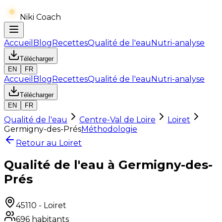
Niki Coach
Accueil
Blog
Recettes
Qualité de l'eau
Nutri-analyse
Télécharger
EN
FR
Accueil
Blog
Recettes
Qualité de l'eau
Nutri-analyse
Télécharger
EN
FR
Qualité de l'eau
Centre-Val de Loire
Loiret
Germigny-des-Prés
Méthodologie
Retour au
Loiret
Qualité de l'eau à Germigny-des-
Prés
45110
-
Loiret
696
habitants