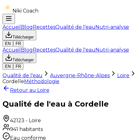
Niki Coach
Accueil
Blog
Recettes
Qualité de l'eau
Nutri-analyse
Télécharger
EN
FR
Accueil
Blog
Recettes
Qualité de l'eau
Nutri-analyse
Télécharger
EN
FR
Qualité de l'eau
Auvergne-Rhône-Alpes
Loire
Cordelle
Méthodologie
Retour au
Loire
Qualité de l'eau à Cordelle
42123
-
Loire
941
habitants
Eau conforme