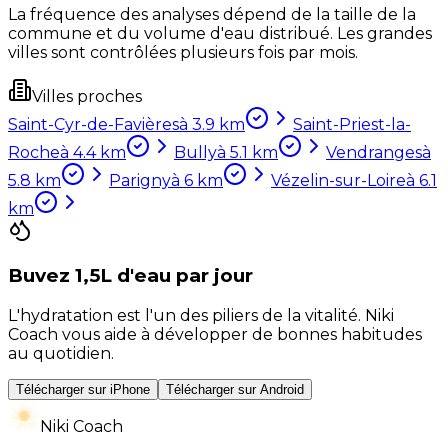
La fréquence des analyses dépend de la taille de la
commune et du volume d'eau distribué. Les grandes
villes sont contrôlées plusieurs fois par mois.
Villes proches
Saint-Cyr-de-Favières
à
3.9
km
Saint-Priest-la-
Roche
à
4.4
km
Bully
à
5.1
km
Vendranges
à
5.8
km
Parigny
à
6
km
Vézelin-sur-Loire
à
6.1
km
Buvez 1,5L d'eau par jour
L'hydratation est l'un des piliers de la vitalité. Niki
Coach vous aide à développer de bonnes habitudes
au quotidien.
Télécharger sur iPhone
Télécharger sur Android
Niki Coach