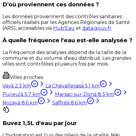
D'où proviennent ces données ?
Les données proviennent des contrôles sanitaires
officiels réalisés par les Agences Régionales de Santé
(ARS), accessibles via
Hub'Eau
et
data.gouv.fr
.
À quelle fréquence l'eau est-elle analysée ?
La fréquence des analyses dépend de la taille de la
commune et du volume d'eau distribué. Les grandes
villes sont contrôlées plusieurs fois par mois.
Villes proches
Vay
à
2.3
km
La Chevallerais
à
5.1
km
Puceul
à
5.7
km
Marsac-sur-Don
à
8.3
km
Nozay
à
8.6
km
Saffré
à
8.6
km
Buvez 1,5L d'eau par jour
L'hydratation est l'un des piliers de la vitalité. Niki