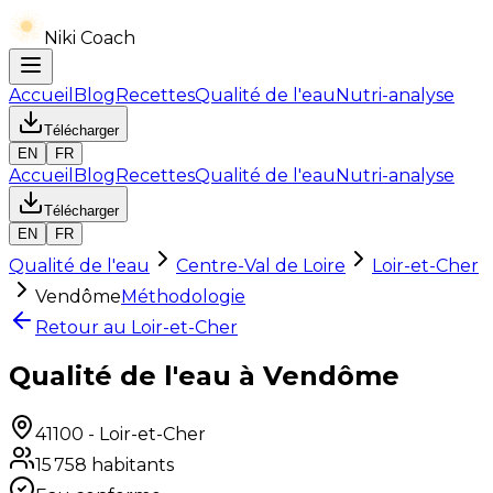
Niki Coach
Accueil
Blog
Recettes
Qualité de l'eau
Nutri-analyse
Télécharger
EN
FR
Accueil
Blog
Recettes
Qualité de l'eau
Nutri-analyse
Télécharger
EN
FR
Qualité de l'eau
Centre-Val de Loire
Loir-et-Cher
Vendôme
Méthodologie
Retour au
Loir-et-Cher
Qualité de l'eau à Vendôme
41100
-
Loir-et-Cher
15 758
habitants