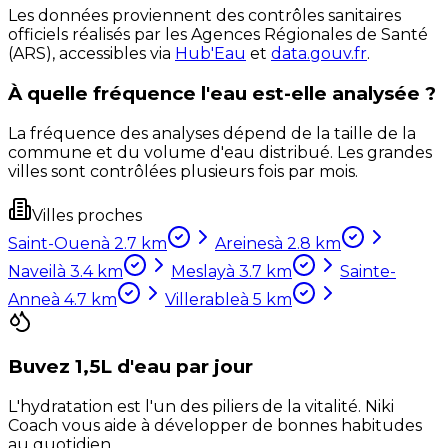
Les données proviennent des contrôles sanitaires
officiels réalisés par les Agences Régionales de Santé
(ARS), accessibles via
Hub'Eau
et
data.gouv.fr
.
À quelle fréquence l'eau est-elle analysée ?
La fréquence des analyses dépend de la taille de la
commune et du volume d'eau distribué. Les grandes
villes sont contrôlées plusieurs fois par mois.
Villes proches
Saint-Ouen
à
2.7
km
Areines
à
2.8
km
Naveil
à
3.4
km
Meslay
à
3.7
km
Sainte-
Anne
à
4.7
km
Villerable
à
5
km
Buvez 1,5L d'eau par jour
L'hydratation est l'un des piliers de la vitalité. Niki
Coach vous aide à développer de bonnes habitudes
au quotidien.