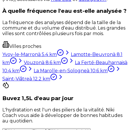
À quelle fréquence l'eau est-elle analysée ?
La fréquence des analyses dépend de la taille de la
commune et du volume d'eau distribué. Les grandes
villes sont contrôlées plusieurs fois par mois.
Villes proches
Yvoy-le-Marron
à
5.4
km
Lamotte-Beuvron
à
8.1
km
Vouzon
à
8.6
km
La Ferté-Beauharnais
à
10.4
km
La Marolle-en-Sologne
à
10.6
km
Saint-Viâtre
à
12.2
km
Buvez 1,5L d'eau par jour
L'hydratation est l'un des piliers de la vitalité. Niki
Coach vous aide à développer de bonnes habitudes
au quotidien.