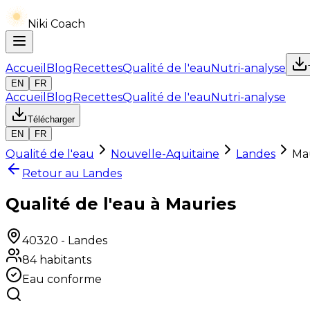
Niki Coach
Accueil
Blog
Recettes
Qualité de l'eau
Nutri-analyse
EN
FR
Accueil
Blog
Recettes
Qualité de l'eau
Nutri-analyse
Télécharger
EN
FR
Qualité de l'eau
Nouvelle-Aquitaine
Landes
Ma
Retour au
Landes
Qualité de l'eau à Mauries
40320
-
Landes
84
habitants
Eau conforme