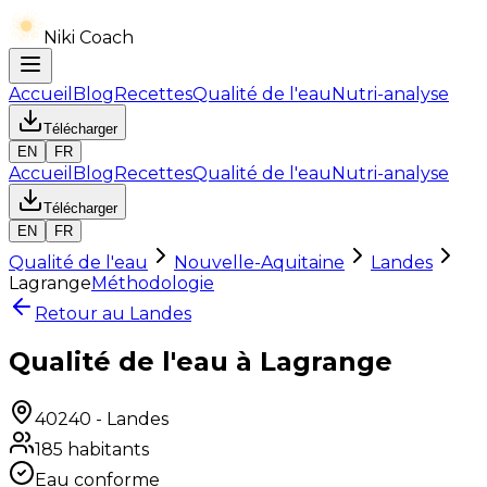
Niki Coach
Accueil
Blog
Recettes
Qualité de l'eau
Nutri-analyse
Télécharger
EN
FR
Accueil
Blog
Recettes
Qualité de l'eau
Nutri-analyse
Télécharger
EN
FR
Qualité de l'eau
Nouvelle-Aquitaine
Landes
Lagrange
Méthodologie
Retour au
Landes
Qualité de l'eau à Lagrange
40240
-
Landes
185
habitants
Eau conforme