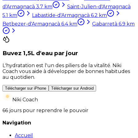
d'Armagnac
à
3.7
km
Saint-Julien-d'Armagnac
à
5.1
km
Labastide-d'Armagnac
à
6.2
km
Betbezer-d'Armagnac
à
6.4
km
Gabarret
à
6.9
km
Buvez 1,5L d'eau par jour
L'hydratation est l'un des piliers de la vitalité. Niki
Coach vous aide à développer de bonnes habitudes
au quotidien.
Télécharger sur iPhone
Télécharger sur Android
Niki Coach
66 jours pour reprendre le pouvoir
Navigation
Accueil