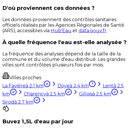
D'où proviennent ces données ?
Les données proviennent des contrôles sanitaires
officiels réalisés par les Agences Régionales de Santé
(ARS), accessibles via
Hub'Eau
et
data.gouv.fr
.
À quelle fréquence l'eau est-elle analysée ?
La fréquence des analyses dépend de la taille de la
commune et du volume d'eau distribué. Les grandes
villes sont contrôlées plusieurs fois par mois.
Villes proches
La Favière
à
2.1
km
Doye
à
2.4
km
Lent
à
2.5
km
Charency
à
2.5
km
Gillois
à
2.5
km
Sirod
à
2.7
km
Buvez 1,5L d'eau par jour