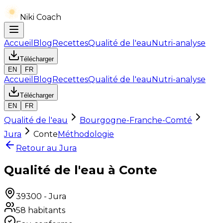
Niki Coach
Accueil
Blog
Recettes
Qualité de l'eau
Nutri-analyse
Télécharger
EN
FR
Accueil
Blog
Recettes
Qualité de l'eau
Nutri-analyse
Télécharger
EN
FR
Qualité de l'eau
Bourgogne-Franche-Comté
Jura
Conte
Méthodologie
Retour au
Jura
Qualité de l'eau à Conte
39300
-
Jura
58
habitants