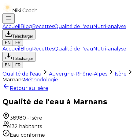
Niki Coach
Accueil
Blog
Recettes
Qualité de l'eau
Nutri-analyse
Télécharger
EN
FR
Accueil
Blog
Recettes
Qualité de l'eau
Nutri-analyse
Télécharger
EN
FR
Qualité de l'eau
Auvergne-Rhône-Alpes
Isère
Marnans
Méthodologie
Retour au
Isère
Qualité de l'eau à Marnans
38980
-
Isère
132
habitants
Eau conforme