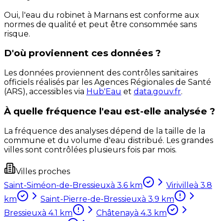
Oui, l'eau du robinet à Marnans est conforme aux
normes de qualité et peut être consommée sans
risque.
D'où proviennent ces données ?
Les données proviennent des contrôles sanitaires
officiels réalisés par les Agences Régionales de Santé
(ARS), accessibles via
Hub'Eau
et
data.gouv.fr
.
À quelle fréquence l'eau est-elle analysée ?
La fréquence des analyses dépend de la taille de la
commune et du volume d'eau distribué. Les grandes
villes sont contrôlées plusieurs fois par mois.
Villes proches
Saint-Siméon-de-Bressieux
à
3.6
km
Viriville
à
3.8
km
Saint-Pierre-de-Bressieux
à
3.9
km
Bressieux
à
4.1
km
Châtenay
à
4.3
km