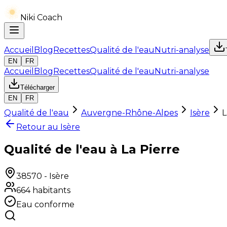
Niki Coach
Accueil
Blog
Recettes
Qualité de l'eau
Nutri-analyse
EN
FR
Accueil
Blog
Recettes
Qualité de l'eau
Nutri-analyse
Télécharger
EN
FR
Qualité de l'eau
Auvergne-Rhône-Alpes
Isère
L
Retour au
Isère
Qualité de l'eau à La Pierre
38570
-
Isère
664
habitants
Eau conforme