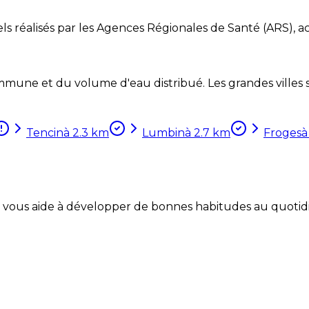
ls réalisés par les Agences Régionales de Santé (ARS), ac
mune et du volume d'eau distribué. Les grandes villes so
Tencin
à
2.3
km
Lumbin
à
2.7
km
Froges
Coach vous aide à développer de bonnes habitudes au quotid