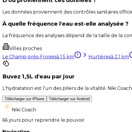
D'où proviennent ces données ?
Les données proviennent des contrôles sanitaires officie
À quelle fréquence l'eau est-elle analysée ?
La fréquence des analyses dépend de la taille de la com
Villes proches
Le Champ-près-Froges
à
1.5
km
Hurtières
à
2.1
km
Buvez 1,5L d'eau par jour
L'hydratation est l'un des piliers de la vitalité. Niki 
Télécharger sur iPhone
Télécharger sur Android
Niki Coach
66 jours pour reprendre le pouvoir
Navigation