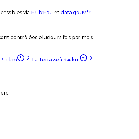
cessibles via
Hub'Eau
et
data.gouv.fr
.
nt contrôlées plusieurs fois par mois.
à
3.2
km
La Terrasse
à
3.4
km
ien.