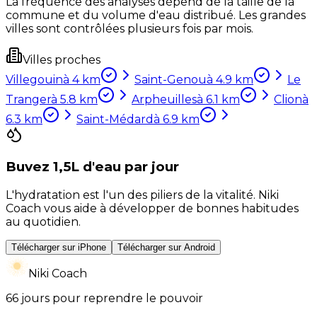
La fréquence des analyses dépend de la taille de la
commune et du volume d'eau distribué. Les grandes
villes sont contrôlées plusieurs fois par mois.
Villes proches
Villegouin
à
4
km
Saint-Genou
à
4.9
km
Le
Tranger
à
5.8
km
Arpheuilles
à
6.1
km
Clion
à
6.3
km
Saint-Médard
à
6.9
km
Buvez 1,5L d'eau par jour
L'hydratation est l'un des piliers de la vitalité. Niki
Coach vous aide à développer de bonnes habitudes
au quotidien.
Télécharger sur iPhone
Télécharger sur Android
Niki Coach
66 jours pour reprendre le pouvoir