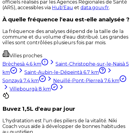
officiels réalisés par les Agences Régionales de Santé
(ARS), accessibles via
Hub'Eau
et
data.gouv.fr
.
À quelle fréquence l'eau est-elle analysée ?
La fréquence des analyses dépend de la taille de la
commune et du volume d'eau distribué. Les grandes
villes sont contrôlées plusieurs fois par mois.
Villes proches
Brèches
à
4.6
km
Saint-Christophe-sur-le-Nais
à
5
km
Saint-Aubin-le-Dépeint
à
6.7
km
Sonzay
à
7.4
km
Neuillé-Pont-Pierre
à
7.6
km
Villebourg
à
8
km
Buvez 1,5L d'eau par jour
L'hydratation est l'un des piliers de la vitalité. Niki
Coach vous aide à développer de bonnes habitudes
au quotidien.