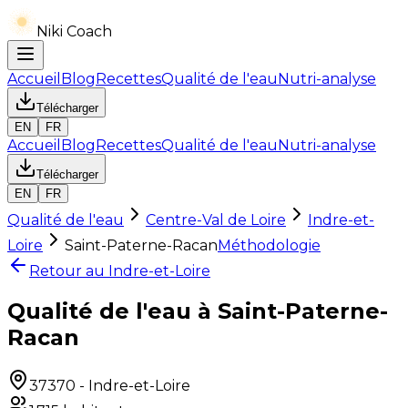
Niki Coach
Accueil
Blog
Recettes
Qualité de l'eau
Nutri-analyse
Télécharger
EN
FR
Accueil
Blog
Recettes
Qualité de l'eau
Nutri-analyse
Télécharger
EN
FR
Qualité de l'eau
Centre-Val de Loire
Indre-et-
Loire
Saint-Paterne-Racan
Méthodologie
Retour au
Indre-et-Loire
Qualité de l'eau à Saint-Paterne-
Racan
37370
-
Indre-et-Loire