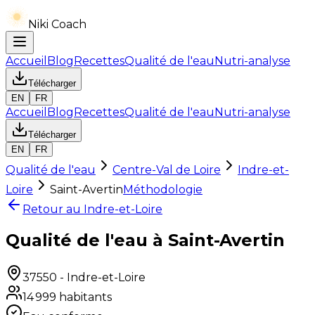
Niki Coach
Accueil
Blog
Recettes
Qualité de l'eau
Nutri-analyse
Télécharger
EN
FR
Accueil
Blog
Recettes
Qualité de l'eau
Nutri-analyse
Télécharger
EN
FR
Qualité de l'eau
Centre-Val de Loire
Indre-et-
Loire
Saint-Avertin
Méthodologie
Retour au
Indre-et-Loire
Qualité de l'eau à Saint-Avertin
37550
-
Indre-et-Loire
14 999
habitants