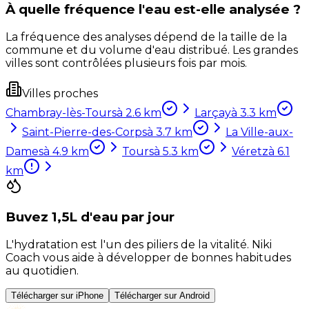
À quelle fréquence l'eau est-elle analysée ?
La fréquence des analyses dépend de la taille de la
commune et du volume d'eau distribué. Les grandes
villes sont contrôlées plusieurs fois par mois.
Villes proches
Chambray-lès-Tours
à
2.6
km
Larçay
à
3.3
km
Saint-Pierre-des-Corps
à
3.7
km
La Ville-aux-
Dames
à
4.9
km
Tours
à
5.3
km
Véretz
à
6.1
km
Buvez 1,5L d'eau par jour
L'hydratation est l'un des piliers de la vitalité. Niki
Coach vous aide à développer de bonnes habitudes
au quotidien.
Télécharger sur iPhone
Télécharger sur Android