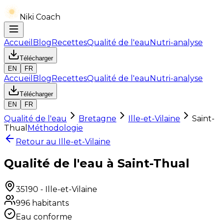
Niki Coach
Accueil
Blog
Recettes
Qualité de l'eau
Nutri-analyse
Télécharger
EN
FR
Accueil
Blog
Recettes
Qualité de l'eau
Nutri-analyse
Télécharger
EN
FR
Qualité de l'eau
Bretagne
Ille-et-Vilaine
Saint-
Thual
Méthodologie
Retour au
Ille-et-Vilaine
Qualité de l'eau à Saint-Thual
35190
-
Ille-et-Vilaine
996
habitants
Eau conforme