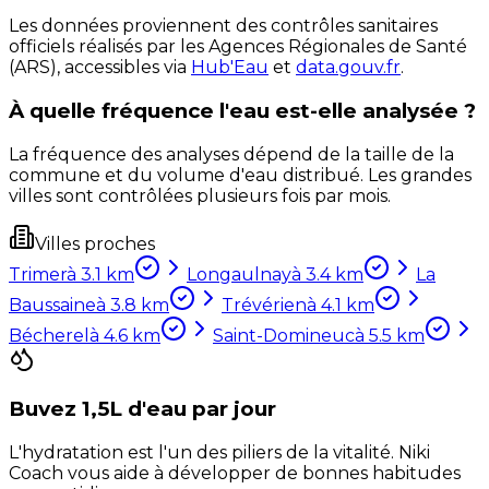
Les données proviennent des contrôles sanitaires
officiels réalisés par les Agences Régionales de Santé
(ARS), accessibles via
Hub'Eau
et
data.gouv.fr
.
À quelle fréquence l'eau est-elle analysée ?
La fréquence des analyses dépend de la taille de la
commune et du volume d'eau distribué. Les grandes
villes sont contrôlées plusieurs fois par mois.
Villes proches
Trimer
à
3.1
km
Longaulnay
à
3.4
km
La
Baussaine
à
3.8
km
Trévérien
à
4.1
km
Bécherel
à
4.6
km
Saint-Domineuc
à
5.5
km
Buvez 1,5L d'eau par jour
L'hydratation est l'un des piliers de la vitalité. Niki
Coach vous aide à développer de bonnes habitudes