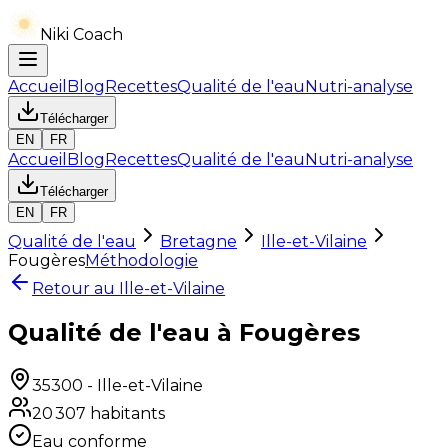
Niki Coach
Accueil
Blog
Recettes
Qualité de l'eau
Nutri-analyse
Télécharger
EN
FR
Accueil
Blog
Recettes
Qualité de l'eau
Nutri-analyse
Télécharger
EN
FR
Qualité de l'eau
Bretagne
Ille-et-Vilaine
Fougères
Méthodologie
Retour au
Ille-et-Vilaine
Qualité de l'eau à Fougères
35300
-
Ille-et-Vilaine
20 307
habitants
Eau conforme