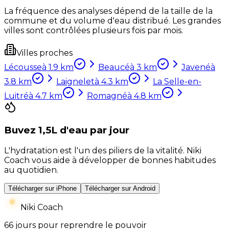
La fréquence des analyses dépend de la taille de la
commune et du volume d'eau distribué. Les grandes
villes sont contrôlées plusieurs fois par mois.
Villes proches
Lécousse
à
1.9
km
Beaucé
à
3
km
Javené
à
3.8
km
Laignelet
à
4.3
km
La Selle-en-
Luitré
à
4.7
km
Romagné
à
4.8
km
Buvez 1,5L d'eau par jour
L'hydratation est l'un des piliers de la vitalité. Niki
Coach vous aide à développer de bonnes habitudes
au quotidien.
Télécharger sur iPhone
Télécharger sur Android
Niki Coach
66 jours pour reprendre le pouvoir