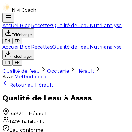
Niki Coach
Accueil
Blog
Recettes
Qualité de l'eau
Nutri-analyse
Télécharger
EN
FR
Accueil
Blog
Recettes
Qualité de l'eau
Nutri-analyse
Télécharger
EN
FR
Qualité de l'eau
Occitanie
Hérault
Assas
Méthodologie
Retour au
Hérault
Qualité de l'eau à Assas
34820
-
Hérault
1 405
habitants
Eau conforme