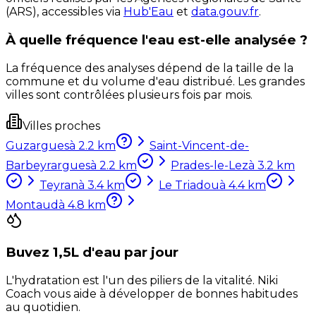
(ARS), accessibles via
Hub'Eau
et
data.gouv.fr
.
À quelle fréquence l'eau est-elle analysée ?
La fréquence des analyses dépend de la taille de la
commune et du volume d'eau distribué. Les grandes
villes sont contrôlées plusieurs fois par mois.
Villes proches
Guzargues
à
2.2
km
Saint-Vincent-de-
Barbeyrargues
à
2.2
km
Prades-le-Lez
à
3.2
km
Teyran
à
3.4
km
Le Triadou
à
4.4
km
Montaud
à
4.8
km
Buvez 1,5L d'eau par jour
L'hydratation est l'un des piliers de la vitalité. Niki
Coach vous aide à développer de bonnes habitudes
au quotidien.