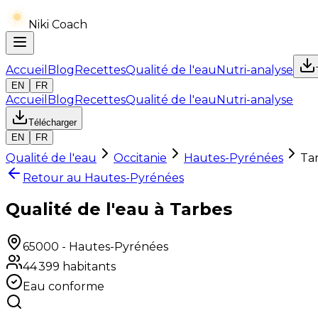
Niki Coach
Accueil
Blog
Recettes
Qualité de l'eau
Nutri-analyse
EN
FR
Accueil
Blog
Recettes
Qualité de l'eau
Nutri-analyse
Télécharger
EN
FR
Qualité de l'eau
Occitanie
Hautes-Pyrénées
Ta
Retour au
Hautes-Pyrénées
Qualité de l'eau à Tarbes
65000
-
Hautes-Pyrénées
44 399
habitants
Eau conforme