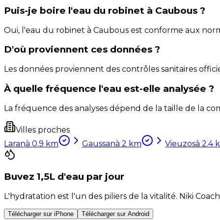
Puis-je boire l'eau du robinet à Caubous ?
Oui, l'eau du robinet à Caubous est conforme aux nor
D'où proviennent ces données ?
Les données proviennent des contrôles sanitaires officie
À quelle fréquence l'eau est-elle analysée ?
La fréquence des analyses dépend de la taille de la com
Villes proches
Laran
à
0.9
km
Gaussan
à
2
km
Vieuzos
à
2.4
Buvez 1,5L d'eau par jour
L'hydratation est l'un des piliers de la vitalité. Niki 
Télécharger sur iPhone
Télécharger sur Android