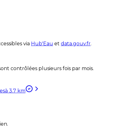
cessibles via
Hub'Eau
et
data.gouv.fr
.
nt contrôlées plusieurs fois par mois.
les
à
3.7
km
ien.