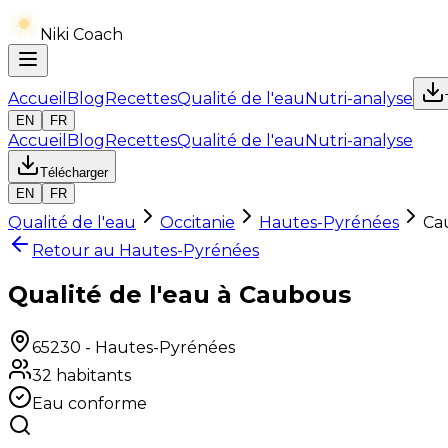
Niki Coach
Accueil
Blog
Recettes
Qualité de l'eau
Nutri-analyse
EN
FR
Accueil
Blog
Recettes
Qualité de l'eau
Nutri-analyse
Télécharger
EN
FR
Qualité de l'eau
Occitanie
Hautes-Pyrénées
Ca
Retour au
Hautes-Pyrénées
Qualité de l'eau à Caubous
65230
-
Hautes-Pyrénées
32
habitants
Eau conforme