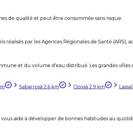
mes de qualité et peut être consommée sans risque.
ls réalisés par les Agences Régionales de Santé (ARS), ac
mune et du volume d'eau distribué. Les grandes villes so
km
Sabarros
à
2.6
km
Cizos
à
2.9
km
Lassa
Coach vous aide à développer de bonnes habitudes au quotid