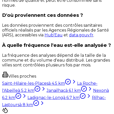
normes de qualité et peut être consommée sans
risque.
D'où proviennent ces données ?
Les données proviennent des contrôles sanitaires
officiels réalisés par les Agences Régionales de Santé
(ARS), accessibles via
Hub'Eau
et
data.gouv.fr
.
À quelle fréquence l'eau est-elle analysée ?
La fréquence des analyses dépend de la taille de la
commune et du volume d'eau distribué. Les grandes
villes sont contrôlées plusieurs fois par mois.
Villes proches
Saint-Hilaire-les-Places
à
4.5
km
La Roche-
l'Abeille
à
5.2
km
Janailhac
à
6.1
km
Nexon
à
6.2
km
Ladignac-le-Long
à
6.7
km
Rilhac-
Lastours
à
8
km