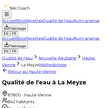
Niki Coach
Accueil
Blog
Recettes
Qualité de l'eau
Nutri-analyse
Télécharger
EN
FR
Accueil
Blog
Recettes
Qualité de l'eau
Nutri-analyse
Télécharger
EN
FR
Qualité de l'eau
Nouvelle-Aquitaine
Haute-
Vienne
La Meyze
Méthodologie
Retour au
Haute-Vienne
Qualité de l'eau à La Meyze
87800
-
Haute-Vienne
842
habitants