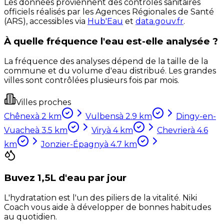
Les données proviennent des contrôles sanitaires
officiels réalisés par les Agences Régionales de Santé
(ARS), accessibles via
Hub'Eau
et
data.gouv.fr
.
À quelle fréquence l'eau est-elle analysée ?
La fréquence des analyses dépend de la taille de la
commune et du volume d'eau distribué. Les grandes
villes sont contrôlées plusieurs fois par mois.
Villes proches
Chênex
à
2
km
Vulbens
à
2.9
km
Dingy-en-
Vuache
à
3.5
km
Viry
à
4
km
Chevrier
à
4.6
km
Jonzier-Épagny
à
4.7
km
Buvez 1,5L d'eau par jour
L'hydratation est l'un des piliers de la vitalité. Niki
Coach vous aide à développer de bonnes habitudes
au quotidien.