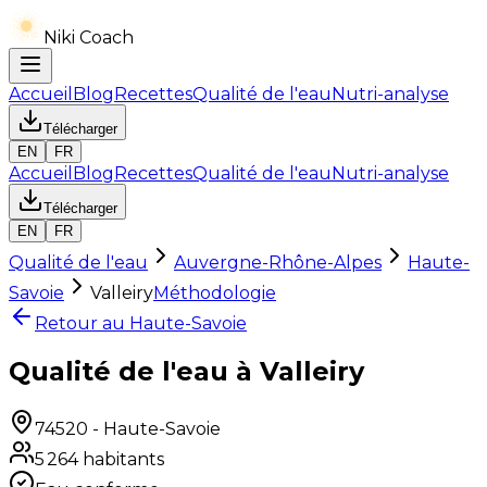
Niki Coach
Accueil
Blog
Recettes
Qualité de l'eau
Nutri-analyse
Télécharger
EN
FR
Accueil
Blog
Recettes
Qualité de l'eau
Nutri-analyse
Télécharger
EN
FR
Qualité de l'eau
Auvergne-Rhône-Alpes
Haute-
Savoie
Valleiry
Méthodologie
Retour au
Haute-Savoie
Qualité de l'eau à Valleiry
74520
-
Haute-Savoie
5 264
habitants