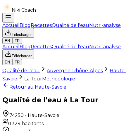
Niki Coach
Accueil
Blog
Recettes
Qualité de l'eau
Nutri-analyse
Télécharger
EN
FR
Accueil
Blog
Recettes
Qualité de l'eau
Nutri-analyse
Télécharger
EN
FR
Qualité de l'eau
Auvergne-Rhône-Alpes
Haute-
Savoie
La Tour
Méthodologie
Retour au
Haute-Savoie
Qualité de l'eau à La Tour
74250
-
Haute-Savoie
1 329
habitants