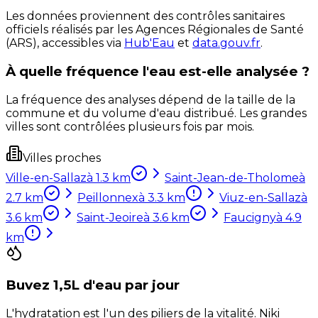
Les données proviennent des contrôles sanitaires
officiels réalisés par les Agences Régionales de Santé
(ARS), accessibles via
Hub'Eau
et
data.gouv.fr
.
À quelle fréquence l'eau est-elle analysée ?
La fréquence des analyses dépend de la taille de la
commune et du volume d'eau distribué. Les grandes
villes sont contrôlées plusieurs fois par mois.
Villes proches
Ville-en-Sallaz
à
1.3
km
Saint-Jean-de-Tholome
à
2.7
km
Peillonnex
à
3.3
km
Viuz-en-Sallaz
à
3.6
km
Saint-Jeoire
à
3.6
km
Faucigny
à
4.9
km
Buvez 1,5L d'eau par jour
L'hydratation est l'un des piliers de la vitalité. Niki