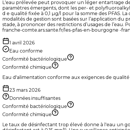
L'eau prélevée peut provoquer un léger entartrage des
paramètres émergents, dont les per- et polyfluoroalkylée
d e qualité fixée à 0,1 µg/l pour la somme des PFAS. La c
modalités de gestion sont basées sur l’application du 
stade, à prononcer des restrictions d’usages de l’eau. 
franche-comte.ars.sante.fr/les-pfas-en-bourgogne -fr
1 avril 2026
Eau conforme
Conformité bactériologique
Conformité chimique
Eau d'alimentation conforme aux exigences de qualité
23 mars 2026
Données insuffisantes
Conformité bactériologique
Conformité chimique
Le taux de désinfectant trop élevé donne à l'eau un g