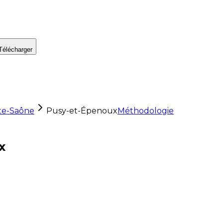
Télécharger
te-Saône
Pusy-et-Épenoux
Méthodologie
x