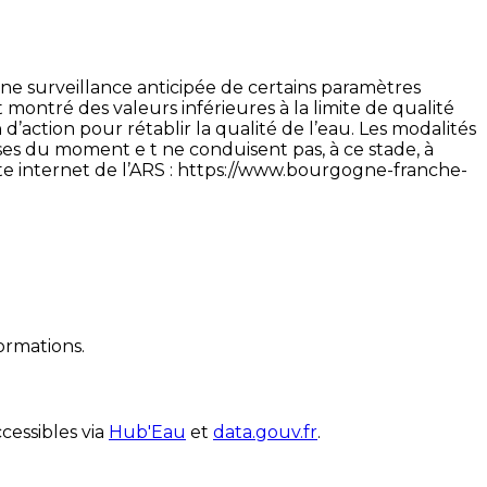
e surveillance anticipée de certains paramètres
t montré des valeurs inférieures à la limite de qualité
 d’action pour rétablir la qualité de l’eau. Les modalités
ses du moment e t ne conduisent pas, à ce stade, à
ite internet de l’ARS : https://www.bourgogne-franche-
ormations.
cessibles via
Hub'Eau
et
data.gouv.fr
.