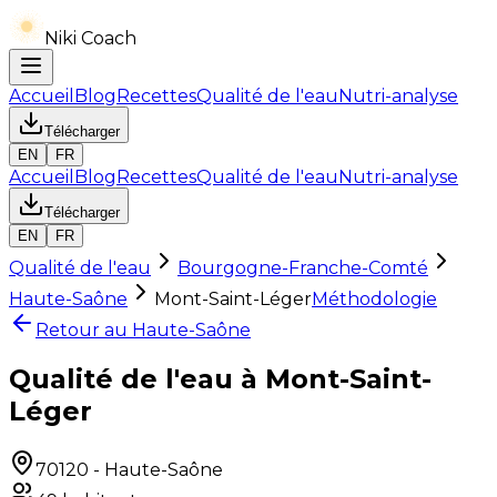
Niki Coach
Accueil
Blog
Recettes
Qualité de l'eau
Nutri-analyse
Télécharger
EN
FR
Accueil
Blog
Recettes
Qualité de l'eau
Nutri-analyse
Télécharger
EN
FR
Qualité de l'eau
Bourgogne-Franche-Comté
Haute-Saône
Mont-Saint-Léger
Méthodologie
Retour au
Haute-Saône
Qualité de l'eau à Mont-Saint-
Léger
70120
-
Haute-Saône