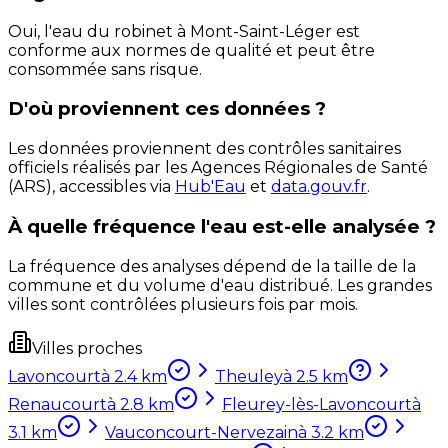
Oui, l'eau du robinet à Mont-Saint-Léger est
conforme aux normes de qualité et peut être
consommée sans risque.
D'où proviennent ces données ?
Les données proviennent des contrôles sanitaires
officiels réalisés par les Agences Régionales de Santé
(ARS), accessibles via
Hub'Eau
et
data.gouv.fr
.
À quelle fréquence l'eau est-elle analysée ?
La fréquence des analyses dépend de la taille de la
commune et du volume d'eau distribué. Les grandes
villes sont contrôlées plusieurs fois par mois.
Villes proches
Lavoncourt
à
2.4
km
Theuley
à
2.5
km
Renaucourt
à
2.8
km
Fleurey-lès-Lavoncourt
à
3.1
km
Vauconcourt-Nervezain
à
3.2
km