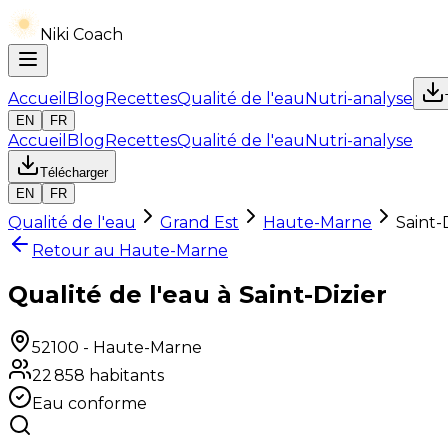
Niki Coach
Accueil
Blog
Recettes
Qualité de l'eau
Nutri-analyse
EN
FR
Accueil
Blog
Recettes
Qualité de l'eau
Nutri-analyse
Télécharger
EN
FR
Qualité de l'eau
Grand Est
Haute-Marne
Saint-
Retour au
Haute-Marne
Qualité de l'eau à Saint-Dizier
52100
-
Haute-Marne
22 858
habitants
Eau conforme