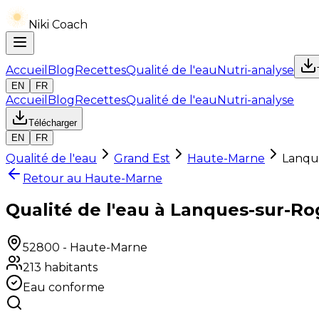
Niki Coach
Accueil
Blog
Recettes
Qualité de l'eau
Nutri-analyse
EN
FR
Accueil
Blog
Recettes
Qualité de l'eau
Nutri-analyse
Télécharger
EN
FR
Qualité de l'eau
Grand Est
Haute-Marne
Lanqu
Retour au
Haute-Marne
Qualité de l'eau à Lanques-sur-R
52800
-
Haute-Marne
213
habitants
Eau conforme