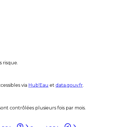
 risque.
cessibles via
Hub'Eau
et
data.gouv.fr
.
nt contrôlées plusieurs fois par mois.