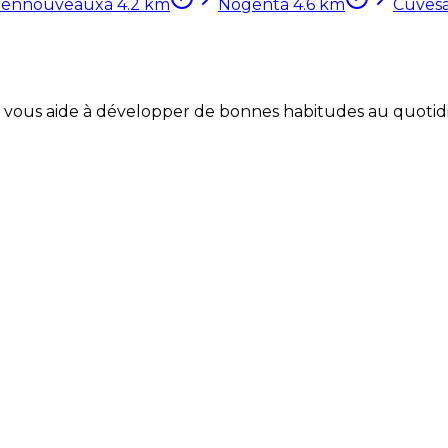
ennouveaux
à
4.2
km
Nogent
à
4.6
km
Cuves
Coach vous aide à développer de bonnes habitudes au quotid