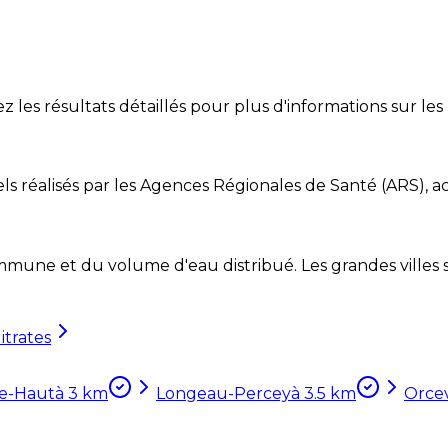
les résultats détaillés pour plus d'informations sur le
ls réalisés par les Agences Régionales de Santé (ARS), ac
mune et du volume d'eau distribué. Les grandes villes so
itrates
le-Haut
à
3
km
Longeau-Percey
à
3.5
km
Orce