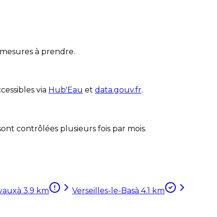
s mesures à prendre.
cessibles via
Hub'Eau
et
data.gouv.fr
.
nt contrôlées plusieurs fois par mois.
vaux
à
3.9
km
Verseilles-le-Bas
à
4.1
km