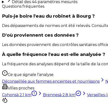
Détail des
44
paramètres mesurés
Questions fréquentes
Puis-je boire l'eau du robinet à Bourg ?
Des dépassements de normes ont été relevés. Consultez 
D'où proviennent ces données ?
Les données proviennent des contrôles sanitaires officie
À quelle fréquence l'eau est-elle analysée ?
La fréquence des analyses dépend de la taille de la com
Ce que signale l'analyse
Déconseillée aux femmes enceintes et nourrissons
N
Villes proches
Cohons
à
2.1
km
Brennes
à
2.8
km
Verseilles-