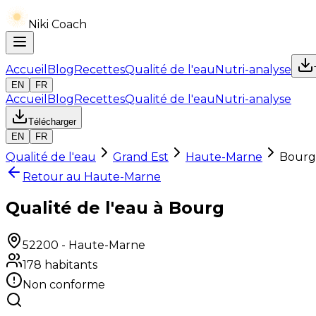
Niki Coach
Accueil
Blog
Recettes
Qualité de l'eau
Nutri-analyse
EN
FR
Accueil
Blog
Recettes
Qualité de l'eau
Nutri-analyse
Télécharger
EN
FR
Qualité de l'eau
Grand Est
Haute-Marne
Bourg
Retour au
Haute-Marne
Qualité de l'eau à Bourg
52200
-
Haute-Marne
178
habitants
Non conforme