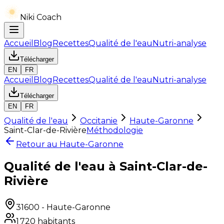
Niki Coach
Accueil
Blog
Recettes
Qualité de l'eau
Nutri-analyse
Télécharger
EN
FR
Accueil
Blog
Recettes
Qualité de l'eau
Nutri-analyse
Télécharger
EN
FR
Qualité de l'eau
Occitanie
Haute-Garonne
Saint-Clar-de-Rivière
Méthodologie
Retour au
Haute-Garonne
Qualité de l'eau à Saint-Clar-de-
Rivière
31600
-
Haute-Garonne
1 720
habitants