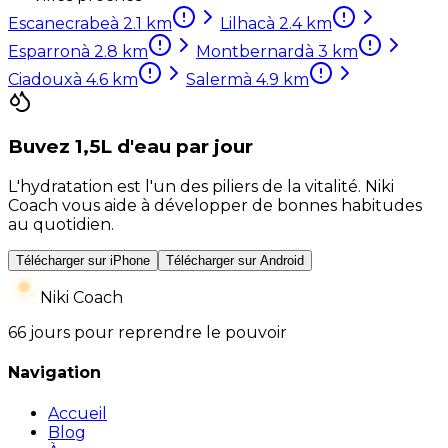
Escanecrabe
à
2.1
km
Lilhac
à
2.4
km
Esparron
à
2.8
km
Montbernard
à
3
km
Ciadoux
à
4.6
km
Salerm
à
4.9
km
Buvez 1,5L d'eau par jour
L'hydratation est l'un des piliers de la vitalité. Niki
Coach vous aide à développer de bonnes habitudes
au quotidien.
Télécharger sur iPhone
Télécharger sur Android
Niki Coach
66 jours pour reprendre le pouvoir
Navigation
Accueil
Blog