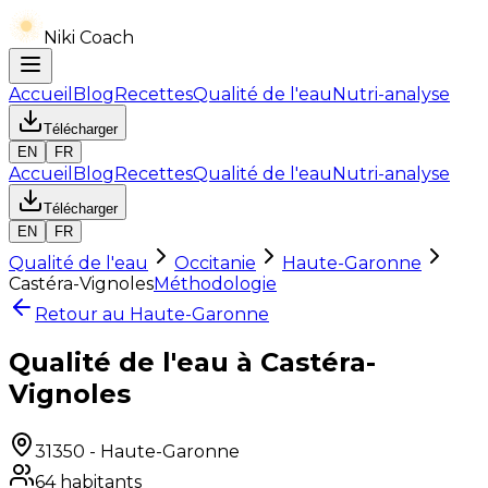
Niki Coach
Accueil
Blog
Recettes
Qualité de l'eau
Nutri-analyse
Télécharger
EN
FR
Accueil
Blog
Recettes
Qualité de l'eau
Nutri-analyse
Télécharger
EN
FR
Qualité de l'eau
Occitanie
Haute-Garonne
Castéra-Vignoles
Méthodologie
Retour au
Haute-Garonne
Qualité de l'eau à Castéra-
Vignoles
31350
-
Haute-Garonne
64
habitants