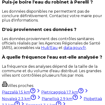
Puis-je boire l'eau du robinet à Perelli ?
Les données disponibles ne permettent pas de
conclure définitivement. Contactez votre mairie pour
plus d'informations.
D'où proviennent ces données ?
Les données proviennent des contrôles sanitaires
officiels réalisés par les Agences Régionales de Santé
(ARS), accessibles via
Hub'Eau
et
data.gouv.fr
.
À quelle fréquence l'eau est-elle analysée ?
La fréquence des analyses dépend de la taille de la
commune et du volume d'eau distribué. Les grandes
villes sont contrôlées plusieurs fois par mois.
Villes proches
Piazzali
à
1.5
km
Pietricaggio
à
1.7
km
Novale
à
2.3
km
Pianello
à
2.9
km
Piobetta
à