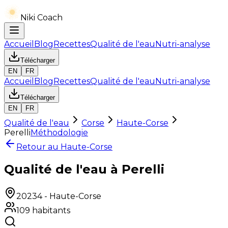
Niki Coach
Accueil
Blog
Recettes
Qualité de l'eau
Nutri-analyse
Télécharger
EN
FR
Accueil
Blog
Recettes
Qualité de l'eau
Nutri-analyse
Télécharger
EN
FR
Qualité de l'eau
Corse
Haute-Corse
Perelli
Méthodologie
Retour au
Haute-Corse
Qualité de l'eau à Perelli
20234
-
Haute-Corse
109
habitants