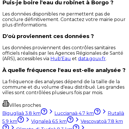
Puis-je boire l'eau du robinet à Borgo ?
Les données disponibles ne permettent pas de
conclure définitivement. Contactez votre mairie pour
plus d'informations.
D'où proviennent ces données ?
Les données proviennent des contrôles sanitaires
officiels réalisés par les Agences Régionales de Santé
(ARS), accessibles via
Hub'Eau
et
data.gouv.fr
.
À quelle fréquence l'eau est-elle analysée ?
La fréquence des analyses dépend de la taille de la
commune et du volume d'eau distribué. Les grandes
villes sont contrôlées plusieurs fois par mois.
Villes proches
Biguglia
à
3.8
km
Lucciana
à
4.7
km
Rutali
à
5.9
km
Vignale
à
6.5
km
Vescovato
à
7.8
km