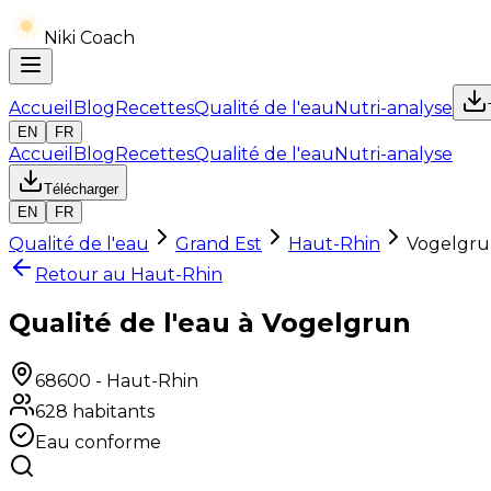
Niki Coach
Accueil
Blog
Recettes
Qualité de l'eau
Nutri-analyse
EN
FR
Accueil
Blog
Recettes
Qualité de l'eau
Nutri-analyse
Télécharger
EN
FR
Qualité de l'eau
Grand Est
Haut-Rhin
Vogelgr
Retour au
Haut-Rhin
Qualité de l'eau à Vogelgrun
68600
-
Haut-Rhin
628
habitants
Eau conforme