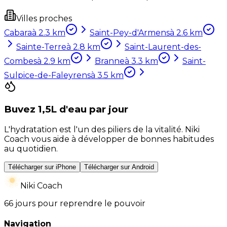
Villes proches
Cabara
à
2.3
km
Saint-Pey-d'Armens
à
2.6
km
Sainte-Terre
à
2.8
km
Saint-Laurent-des-
Combes
à
2.9
km
Branne
à
3.3
km
Saint-
Sulpice-de-Faleyrens
à
3.5
km
Buvez 1,5L d'eau par jour
L'hydratation est l'un des piliers de la vitalité. Niki
Coach vous aide à développer de bonnes habitudes
au quotidien.
Télécharger sur iPhone
Télécharger sur Android
Niki Coach
66 jours pour reprendre le pouvoir
Navigation