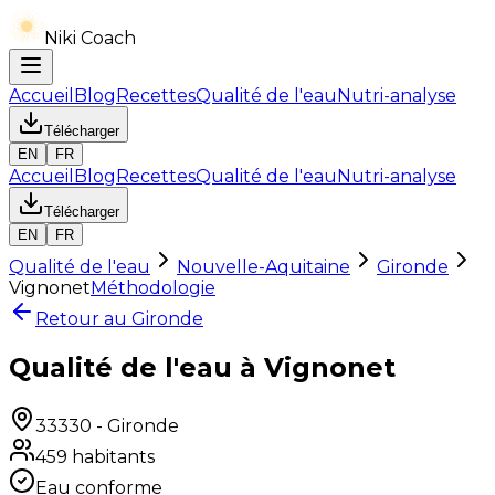
Niki Coach
Accueil
Blog
Recettes
Qualité de l'eau
Nutri-analyse
Télécharger
EN
FR
Accueil
Blog
Recettes
Qualité de l'eau
Nutri-analyse
Télécharger
EN
FR
Qualité de l'eau
Nouvelle-Aquitaine
Gironde
Vignonet
Méthodologie
Retour au
Gironde
Qualité de l'eau à Vignonet
33330
-
Gironde
459
habitants
Eau conforme