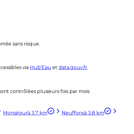
mmée sans risque.
cessibles via
Hub'Eau
et
data.gouv.fr
.
nt contrôlées plusieurs fois par mois.
Monségur
à
3.7
km
Neuffons
à
3.8
km