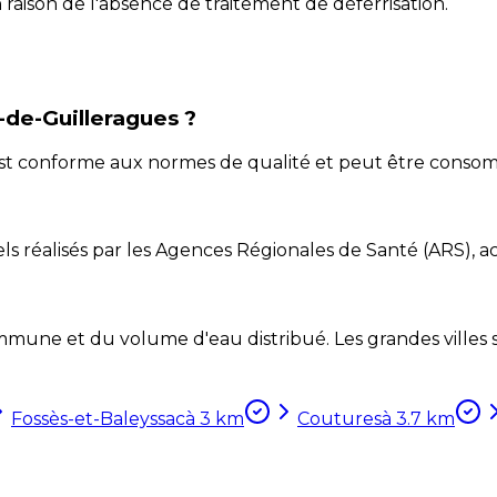
raison de l'absence de traitement de déferrisation.
e-de-Guilleragues ?
 est conforme aux normes de qualité et peut être conso
ls réalisés par les Agences Régionales de Santé (ARS), ac
mune et du volume d'eau distribué. Les grandes villes so
Fossès-et-Baleyssac
à
3
km
Coutures
à
3.7
km