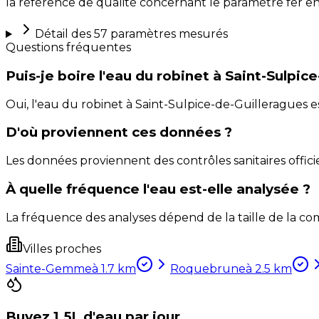
la référence de qualité concernant le paramètre fer en 
Détail des
57
paramètres mesurés
Questions fréquentes
Puis-je boire l'eau du robinet à Saint-Sulpic
Oui, l'eau du robinet à Saint-Sulpice-de-Guilleragues
D'où proviennent ces données ?
Les données proviennent des contrôles sanitaires officie
À quelle fréquence l'eau est-elle analysée ?
La fréquence des analyses dépend de la taille de la com
Villes proches
Sainte-Gemme
à
1.7
km
Roquebrune
à
2.5
km
Buvez 1,5L d'eau par jour