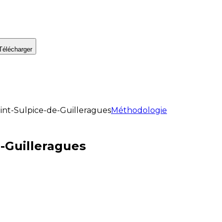
Télécharger
int-Sulpice-de-Guilleragues
Méthodologie
e-Guilleragues