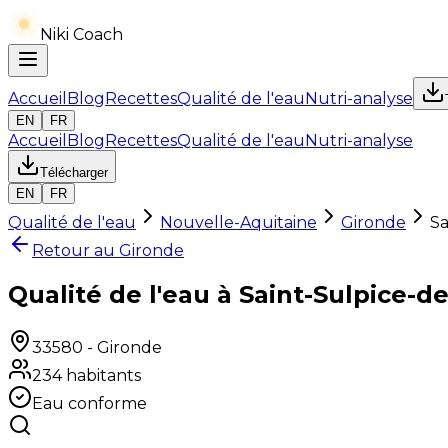
Niki Coach
Accueil
Blog
Recettes
Qualité de l'eau
Nutri-analyse
EN
FR
Accueil
Blog
Recettes
Qualité de l'eau
Nutri-analyse
Télécharger
EN
FR
Qualité de l'eau
Nouvelle-Aquitaine
Gironde
Sa
Retour au
Gironde
Qualité de l'eau à Saint-Sulpice-d
33580
-
Gironde
234
habitants
Eau conforme