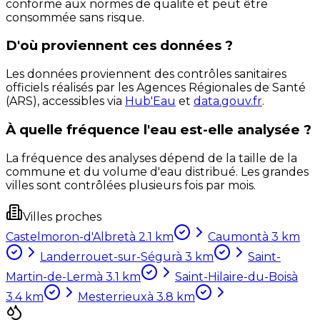
conforme aux normes de qualité et peut être
consommée sans risque.
D'où proviennent ces données ?
Les données proviennent des contrôles sanitaires
officiels réalisés par les Agences Régionales de Santé
(ARS), accessibles via
Hub'Eau
et
data.gouv.fr
.
À quelle fréquence l'eau est-elle analysée ?
La fréquence des analyses dépend de la taille de la
commune et du volume d'eau distribué. Les grandes
villes sont contrôlées plusieurs fois par mois.
Villes proches
Castelmoron-d'Albret
à
2.1
km
Caumont
à
3
km
Landerrouet-sur-Ségur
à
3
km
Saint-
Martin-de-Lerm
à
3.1
km
Saint-Hilaire-du-Bois
à
3.4
km
Mesterrieux
à
3.8
km