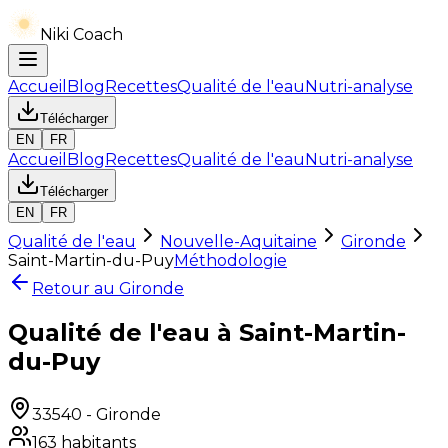
Niki Coach
Accueil
Blog
Recettes
Qualité de l'eau
Nutri-analyse
Télécharger
EN
FR
Accueil
Blog
Recettes
Qualité de l'eau
Nutri-analyse
Télécharger
EN
FR
Qualité de l'eau
Nouvelle-Aquitaine
Gironde
Saint-Martin-du-Puy
Méthodologie
Retour au
Gironde
Qualité de l'eau à Saint-Martin-
du-Puy
33540
-
Gironde
163
habitants