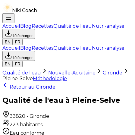
Niki Coach
Accueil
Blog
Recettes
Qualité de l'eau
Nutri-analyse
Télécharger
EN
FR
Accueil
Blog
Recettes
Qualité de l'eau
Nutri-analyse
Télécharger
EN
FR
Qualité de l'eau
Nouvelle-Aquitaine
Gironde
Pleine-Selve
Méthodologie
Retour au
Gironde
Qualité de l'eau à Pleine-Selve
33820
-
Gironde
223
habitants
Eau conforme