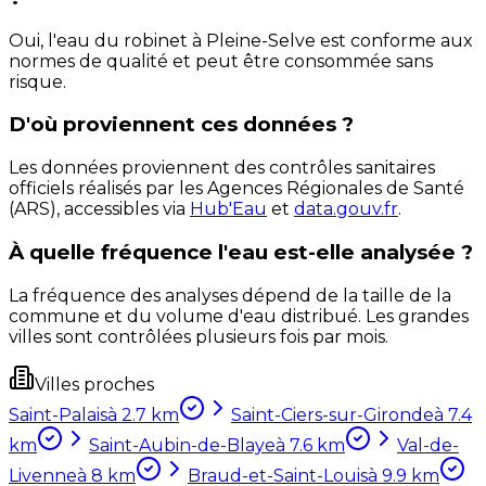
Oui, l'eau du robinet à Pleine-Selve est conforme aux
normes de qualité et peut être consommée sans
risque.
D'où proviennent ces données ?
Les données proviennent des contrôles sanitaires
officiels réalisés par les Agences Régionales de Santé
(ARS), accessibles via
Hub'Eau
et
data.gouv.fr
.
À quelle fréquence l'eau est-elle analysée ?
La fréquence des analyses dépend de la taille de la
commune et du volume d'eau distribué. Les grandes
villes sont contrôlées plusieurs fois par mois.
Villes proches
Saint-Palais
à
2.7
km
Saint-Ciers-sur-Gironde
à
7.4
km
Saint-Aubin-de-Blaye
à
7.6
km
Val-de-
Livenne
à
8
km
Braud-et-Saint-Louis
à
9.9
km