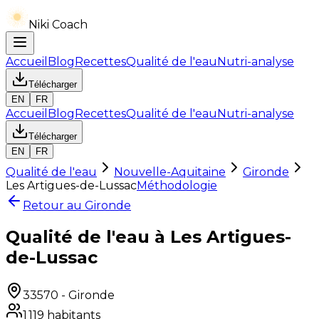
Niki Coach
Accueil
Blog
Recettes
Qualité de l'eau
Nutri-analyse
Télécharger
EN
FR
Accueil
Blog
Recettes
Qualité de l'eau
Nutri-analyse
Télécharger
EN
FR
Qualité de l'eau
Nouvelle-Aquitaine
Gironde
Les Artigues-de-Lussac
Méthodologie
Retour au
Gironde
Qualité de l'eau à Les Artigues-
de-Lussac
33570
-
Gironde
1 119
habitants