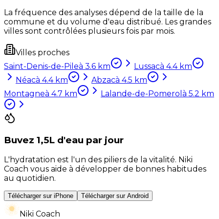
La fréquence des analyses dépend de la taille de la
commune et du volume d'eau distribué. Les grandes
villes sont contrôlées plusieurs fois par mois.
Villes proches
Saint-Denis-de-Pile
à
3.6
km
Lussac
à
4.4
km
Néac
à
4.4
km
Abzac
à
4.5
km
Montagne
à
4.7
km
Lalande-de-Pomerol
à
5.2
km
Buvez 1,5L d'eau par jour
L'hydratation est l'un des piliers de la vitalité. Niki
Coach vous aide à développer de bonnes habitudes
au quotidien.
Télécharger sur iPhone
Télécharger sur Android
Niki Coach