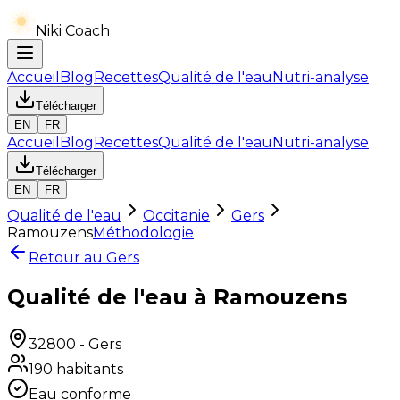
Niki Coach
Accueil
Blog
Recettes
Qualité de l'eau
Nutri-analyse
Télécharger
EN
FR
Accueil
Blog
Recettes
Qualité de l'eau
Nutri-analyse
Télécharger
EN
FR
Qualité de l'eau
Occitanie
Gers
Ramouzens
Méthodologie
Retour au
Gers
Qualité de l'eau à Ramouzens
32800
-
Gers
190
habitants
Eau conforme