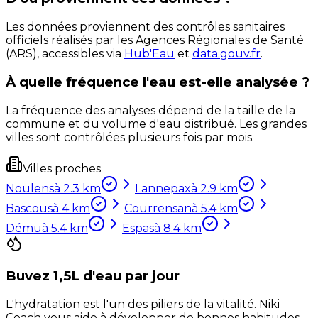
Les données proviennent des contrôles sanitaires
officiels réalisés par les Agences Régionales de Santé
(ARS), accessibles via
Hub'Eau
et
data.gouv.fr
.
À quelle fréquence l'eau est-elle analysée ?
La fréquence des analyses dépend de la taille de la
commune et du volume d'eau distribué. Les grandes
villes sont contrôlées plusieurs fois par mois.
Villes proches
Noulens
à
2.3
km
Lannepax
à
2.9
km
Bascous
à
4
km
Courrensan
à
5.4
km
Dému
à
5.4
km
Espas
à
8.4
km
Buvez 1,5L d'eau par jour
L'hydratation est l'un des piliers de la vitalité. Niki
Coach vous aide à développer de bonnes habitudes