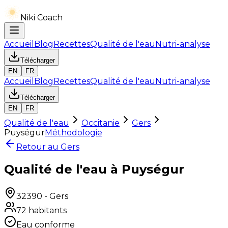
Niki Coach
Accueil
Blog
Recettes
Qualité de l'eau
Nutri-analyse
Télécharger
EN
FR
Accueil
Blog
Recettes
Qualité de l'eau
Nutri-analyse
Télécharger
EN
FR
Qualité de l'eau
Occitanie
Gers
Puységur
Méthodologie
Retour au
Gers
Qualité de l'eau à Puységur
32390
-
Gers
72
habitants
Eau conforme