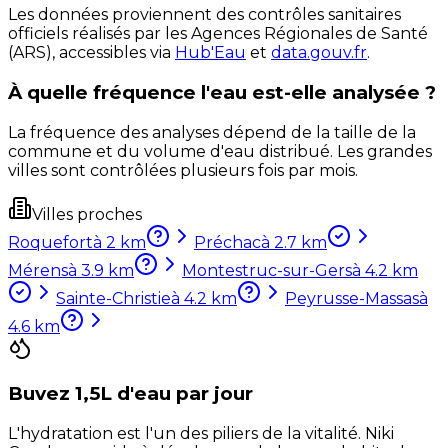
Les données proviennent des contrôles sanitaires
officiels réalisés par les Agences Régionales de Santé
(ARS), accessibles via
Hub'Eau
et
data.gouv.fr
.
À quelle fréquence l'eau est-elle analysée ?
La fréquence des analyses dépend de la taille de la
commune et du volume d'eau distribué. Les grandes
villes sont contrôlées plusieurs fois par mois.
Villes proches
Roquefort
à
2
km
Préchac
à
2.7
km
Mérens
à
3.9
km
Montestruc-sur-Gers
à
4.2
km
Sainte-Christie
à
4.2
km
Peyrusse-Massas
à
4.6
km
Buvez 1,5L d'eau par jour
L'hydratation est l'un des piliers de la vitalité. Niki