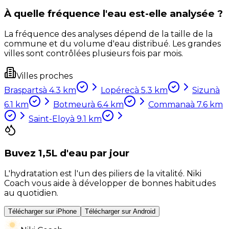
À quelle fréquence l'eau est-elle analysée ?
La fréquence des analyses dépend de la taille de la
commune et du volume d'eau distribué. Les grandes
villes sont contrôlées plusieurs fois par mois.
Villes proches
Brasparts
à
4.3
km
Lopérec
à
5.3
km
Sizun
à
6.1
km
Botmeur
à
6.4
km
Commana
à
7.6
km
Saint-Eloy
à
9.1
km
Buvez 1,5L d'eau par jour
L'hydratation est l'un des piliers de la vitalité. Niki
Coach vous aide à développer de bonnes habitudes
au quotidien.
Télécharger sur iPhone
Télécharger sur Android