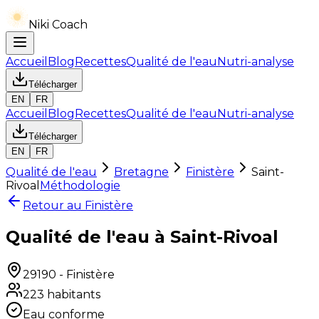
Niki Coach
Accueil
Blog
Recettes
Qualité de l'eau
Nutri-analyse
Télécharger
EN
FR
Accueil
Blog
Recettes
Qualité de l'eau
Nutri-analyse
Télécharger
EN
FR
Qualité de l'eau
Bretagne
Finistère
Saint-
Rivoal
Méthodologie
Retour au
Finistère
Qualité de l'eau à Saint-Rivoal
29190
-
Finistère
223
habitants
Eau conforme