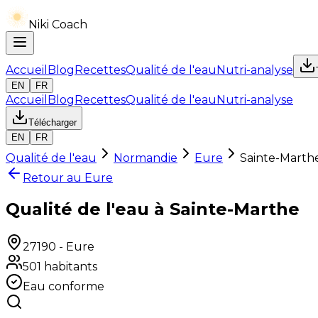
Niki Coach
Accueil
Blog
Recettes
Qualité de l'eau
Nutri-analyse
EN
FR
Accueil
Blog
Recettes
Qualité de l'eau
Nutri-analyse
Télécharger
EN
FR
Qualité de l'eau
Normandie
Eure
Sainte-Marth
Retour au
Eure
Qualité de l'eau à Sainte-Marthe
27190
-
Eure
501
habitants
Eau conforme