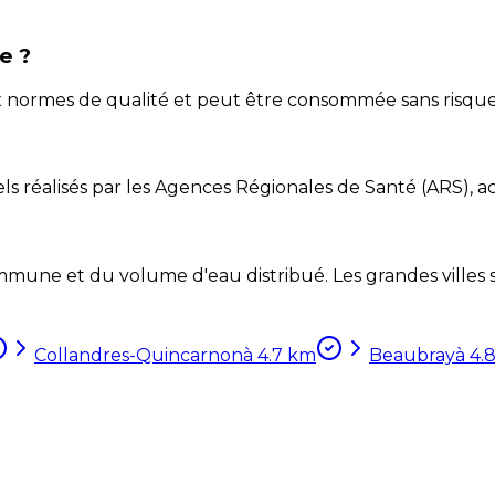
e ?
x normes de qualité et peut être consommée sans risque
ls réalisés par les Agences Régionales de Santé (ARS), ac
mune et du volume d'eau distribué. Les grandes villes so
Collandres-Quincarnon
à
4.7
km
Beaubray
à
4.