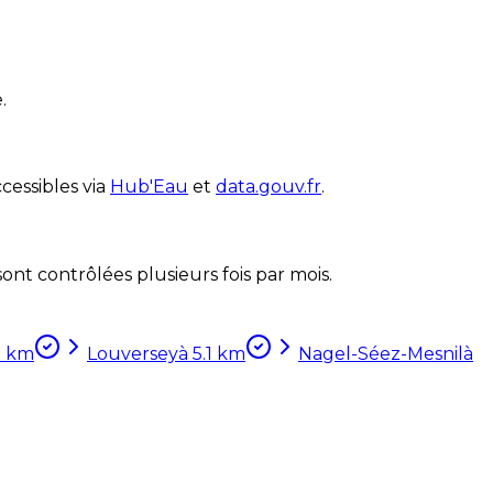
.
cessibles via
Hub'Eau
et
data.gouv.fr
.
nt contrôlées plusieurs fois par mois.
8
km
Louversey
à
5.1
km
Nagel-Séez-Mesnil
à