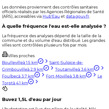
Les données proviennent des contrôles sanitaires
officiels réalisés par les Agences Régionales de Santé
(ARS), accessibles via
Hub'Eau
et
data.gouv.fr
.
À quelle fréquence l'eau est-elle analysée ?
La fréquence des analyses dépend de la taille de la
commune et du volume d'eau distribué. Les grandes
villes sont contrôlées plusieurs fois par mois.
Villes proches
Boulleville
à
1.5
km
Saint-Sulpice-de-
Grimbouville
à
2.9
km
Toutainville
à
3.6
km
Foulbec
à
3.7
km
Fort-Moville
à
3.8
km
Le
Torpt
à
4.1
km
Buvez 1,5L d'eau par jour