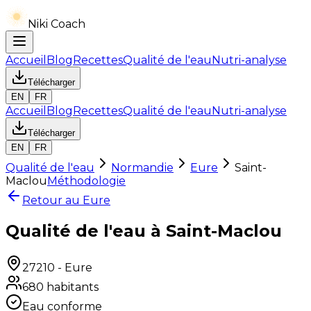
Niki Coach
Accueil
Blog
Recettes
Qualité de l'eau
Nutri-analyse
Télécharger
EN
FR
Accueil
Blog
Recettes
Qualité de l'eau
Nutri-analyse
Télécharger
EN
FR
Qualité de l'eau
Normandie
Eure
Saint-
Maclou
Méthodologie
Retour au
Eure
Qualité de l'eau à Saint-Maclou
27210
-
Eure
680
habitants
Eau conforme