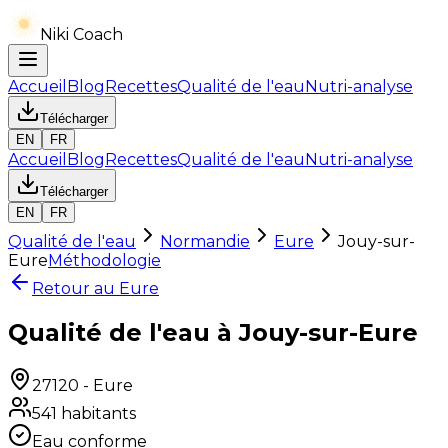
Niki Coach
Accueil
Blog
Recettes
Qualité de l'eau
Nutri-analyse
Télécharger
EN
FR
Accueil
Blog
Recettes
Qualité de l'eau
Nutri-analyse
Télécharger
EN
FR
Qualité de l'eau
Normandie
Eure
Jouy-sur-
Eure
Méthodologie
Retour au
Eure
Qualité de l'eau à Jouy-sur-Eure
27120
-
Eure
541
habitants
Eau conforme