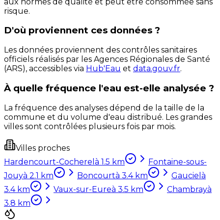
aux normes de qualité et peut être consommée sans
risque.
D'où proviennent ces données ?
Les données proviennent des contrôles sanitaires
officiels réalisés par les Agences Régionales de Santé
(ARS), accessibles via
Hub'Eau
et
data.gouv.fr
.
À quelle fréquence l'eau est-elle analysée ?
La fréquence des analyses dépend de la taille de la
commune et du volume d'eau distribué. Les grandes
villes sont contrôlées plusieurs fois par mois.
Villes proches
Hardencourt-Cocherel
à
1.5
km
Fontaine-sous-
Jouy
à
2.1
km
Boncourt
à
3.4
km
Gauciel
à
3.4
km
Vaux-sur-Eure
à
3.5
km
Chambray
à
3.8
km