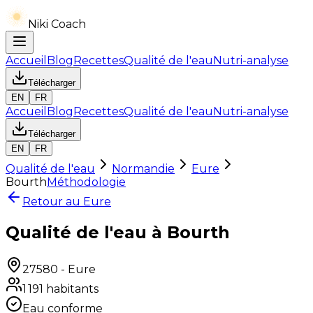
Niki Coach
Accueil
Blog
Recettes
Qualité de l'eau
Nutri-analyse
Télécharger
EN
FR
Accueil
Blog
Recettes
Qualité de l'eau
Nutri-analyse
Télécharger
EN
FR
Qualité de l'eau
Normandie
Eure
Bourth
Méthodologie
Retour au
Eure
Qualité de l'eau à Bourth
27580
-
Eure
1 191
habitants
Eau conforme