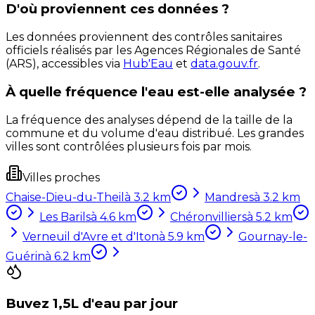
D'où proviennent ces données ?
Les données proviennent des contrôles sanitaires
officiels réalisés par les Agences Régionales de Santé
(ARS), accessibles via
Hub'Eau
et
data.gouv.fr
.
À quelle fréquence l'eau est-elle analysée ?
La fréquence des analyses dépend de la taille de la
commune et du volume d'eau distribué. Les grandes
villes sont contrôlées plusieurs fois par mois.
Villes proches
Chaise-Dieu-du-Theil
à
3.2
km
Mandres
à
3.2
km
Les Barils
à
4.6
km
Chéronvilliers
à
5.2
km
Verneuil d'Avre et d'Iton
à
5.9
km
Gournay-le-
Guérin
à
6.2
km
Buvez 1,5L d'eau par jour