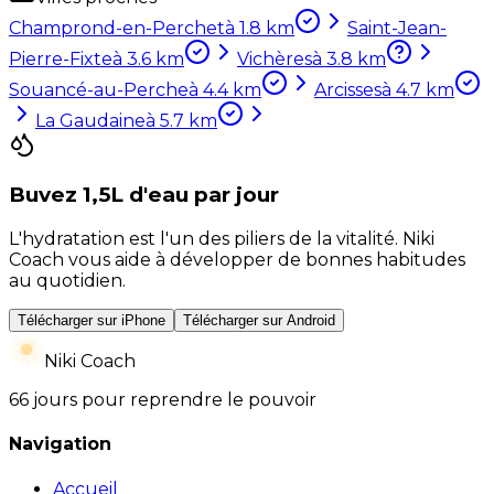
Champrond-en-Perchet
à
1.8
km
Saint-Jean-
Pierre-Fixte
à
3.6
km
Vichères
à
3.8
km
Souancé-au-Perche
à
4.4
km
Arcisses
à
4.7
km
La Gaudaine
à
5.7
km
Buvez 1,5L d'eau par jour
L'hydratation est l'un des piliers de la vitalité. Niki
Coach vous aide à développer de bonnes habitudes
au quotidien.
Télécharger sur iPhone
Télécharger sur Android
Niki Coach
66 jours pour reprendre le pouvoir
Navigation
Accueil