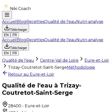
Niki Coach
Accueil
Blog
Recettes
Qualité de l'eau
Nutri-analyse
Télécharger
EN
FR
Accueil
Blog
Recettes
Qualité de l'eau
Nutri-analyse
Télécharger
EN
FR
Qualité de l'eau
Centre-Val de Loire
Eure-et-Loir
Trizay-Coutretot-Saint-Serge
Méthodologie
Retour au
Eure-et-Loir
Qualité de l'eau à Trizay-
Coutretot-Saint-Serge
28400
-
Eure-et-Loir