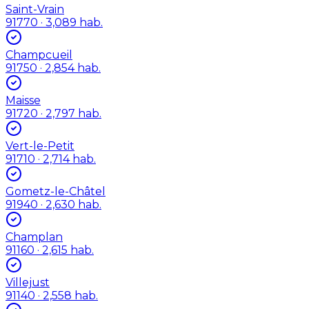
Saint-Vrain
91770
· 3,089 hab.
Champcueil
91750
· 2,854 hab.
Maisse
91720
· 2,797 hab.
Vert-le-Petit
91710
· 2,714 hab.
Gometz-le-Châtel
91940
· 2,630 hab.
Champlan
91160
· 2,615 hab.
Villejust
91140
· 2,558 hab.