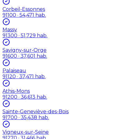
Corbeil-Essonnes
91100
· 54,471 hab.
Massy
91300
· 51,729 hab.
Savigny-sur-Orge
91600
· 37,601 hab.
Palaiseau
91120
· 37,471 hab.
Athis-Mons
91200
· 36,613 hab.
Sainte-Geneviève-des-Bois
91700
· 35,438 hab.
Vigneux-sur-Seine
91270
· 31,466 hab.