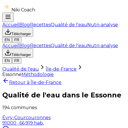
Niki Coach
Accueil
Blog
Recettes
Qualité de l'eau
Nutri-analyse
Télécharger
EN
FR
Accueil
Blog
Recettes
Qualité de l'eau
Nutri-analyse
Télécharger
EN
FR
Qualité de l'eau
Île-de-France
Essonne
Méthodologie
Retour à
Île-de-France
Qualité de l'eau dans le
Essonne
194
communes
Évry-Courcouronnes
91000
· 66,919 hab.