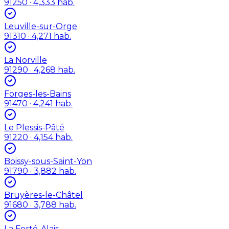
91250
· 4,333 hab.
Leuville-sur-Orge
91310
· 4,271 hab.
La Norville
91290
· 4,268 hab.
Forges-les-Bains
91470
· 4,241 hab.
Le Plessis-Pâté
91220
· 4,154 hab.
Boissy-sous-Saint-Yon
91790
· 3,882 hab.
Bruyères-le-Châtel
91680
· 3,788 hab.
La Ferté-Alais