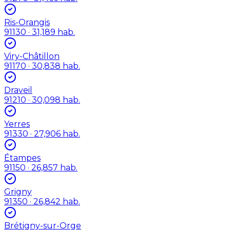
Ris-Orangis
91130
· 31,189 hab.
Viry-Châtillon
91170
· 30,838 hab.
Draveil
91210
· 30,098 hab.
Yerres
91330
· 27,906 hab.
Étampes
91150
· 26,857 hab.
Grigny
91350
· 26,842 hab.
Brétigny-sur-Orge