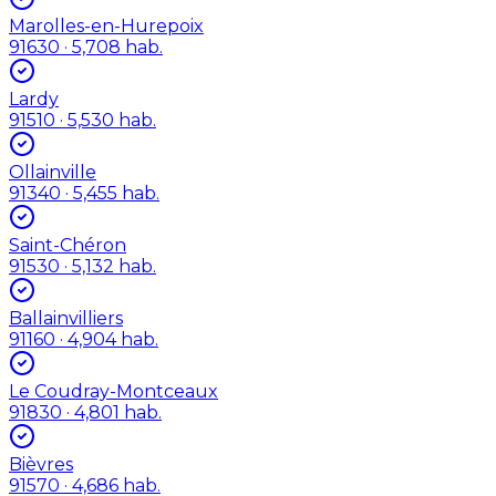
Marolles-en-Hurepoix
91630
· 5,708 hab.
Lardy
91510
· 5,530 hab.
Ollainville
91340
· 5,455 hab.
Saint-Chéron
91530
· 5,132 hab.
Ballainvilliers
91160
· 4,904 hab.
Le Coudray-Montceaux
91830
· 4,801 hab.
Bièvres
91570
· 4,686 hab.