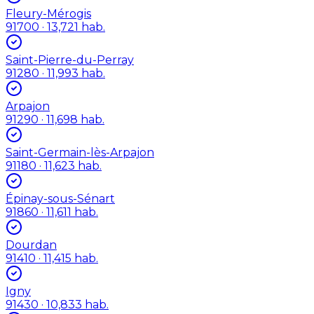
Fleury-Mérogis
91700
· 13,721 hab.
Saint-Pierre-du-Perray
91280
· 11,993 hab.
Arpajon
91290
· 11,698 hab.
Saint-Germain-lès-Arpajon
91180
· 11,623 hab.
Épinay-sous-Sénart
91860
· 11,611 hab.
Dourdan
91410
· 11,415 hab.
Igny
91430
· 10,833 hab.