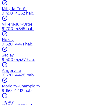
Milly-la-Forêt
91490
· 4,562 hab.
Villiers-sur-Orge
91700
· 4,545 hab.
Nozay
91620
· 4,471 hab.
Saclay
91400
· 4,437 hab.
Angerville
91670
· 4,428 hab.
Morigny-Champigny
91150
· 4,412 hab.
Tigery