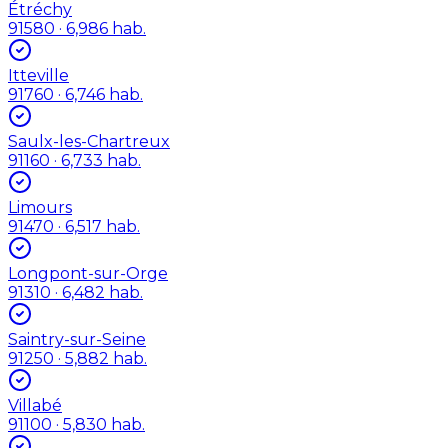
Étréchy
91580
· 6,986 hab.
Itteville
91760
· 6,746 hab.
Saulx-les-Chartreux
91160
· 6,733 hab.
Limours
91470
· 6,517 hab.
Longpont-sur-Orge
91310
· 6,482 hab.
Saintry-sur-Seine
91250
· 5,882 hab.
Villabé
91100
· 5,830 hab.