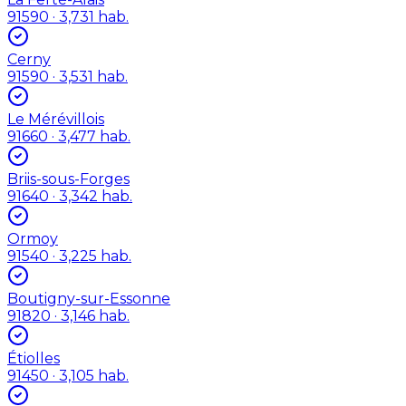
91590
· 3,731 hab.
Cerny
91590
· 3,531 hab.
Le Mérévillois
91660
· 3,477 hab.
Briis-sous-Forges
91640
· 3,342 hab.
Ormoy
91540
· 3,225 hab.
Boutigny-sur-Essonne
91820
· 3,146 hab.
Étiolles
91450
· 3,105 hab.