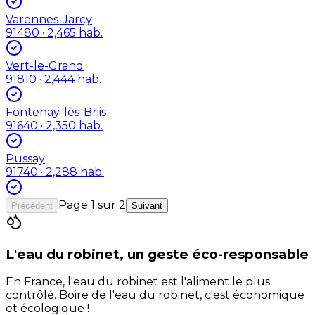
Varennes-Jarcy
91480
· 2,465 hab.
Vert-le-Grand
91810
· 2,444 hab.
Fontenay-lès-Briis
91640
· 2,350 hab.
Pussay
91740
· 2,288 hab.
Page
1
sur
2
Précédent
Suivant
L'eau du robinet, un geste éco-responsable
En France, l'eau du robinet est l'aliment le plus
contrôlé. Boire de l'eau du robinet, c'est économique
et écologique !