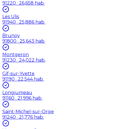
91220
· 26,658 hab.
Les Ulis
91940
· 25,886 hab.
Brunoy
91800
· 25,643 hab.
Montgeron
91230
· 24,022 hab.
Gif-sur-Yvette
91190
· 22,544 hab.
Longjumeau
91160
· 21,996 hab.
Saint-Michel-sur-Orge
91240
· 21,776 hab.