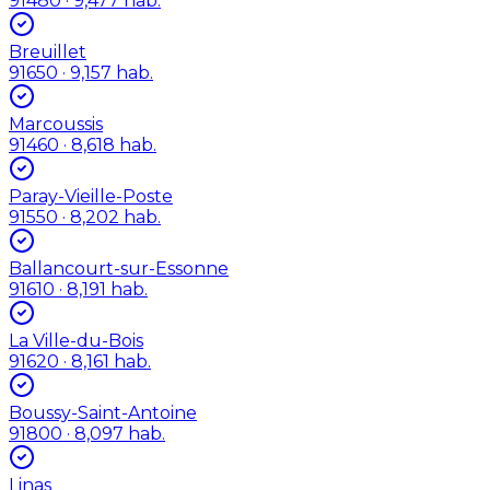
91480
· 9,477 hab.
Breuillet
91650
· 9,157 hab.
Marcoussis
91460
· 8,618 hab.
Paray-Vieille-Poste
91550
· 8,202 hab.
Ballancourt-sur-Essonne
91610
· 8,191 hab.
La Ville-du-Bois
91620
· 8,161 hab.
Boussy-Saint-Antoine
91800
· 8,097 hab.
Linas