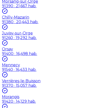
Morsang-sur-Orge
91390
· 21,667 hab.
Chilly-Mazarin
91380
· 20,443 hab.
Juvisy-sur-Orge
91260
· 19,292 hab.
Orsay
91400
· 16,498 hab.
Mennecy
91540
· 16,433 hab.
Verrières-le-Buisson
91370
· 15,057 hab.
Morangis
91420
· 14,129 hab.