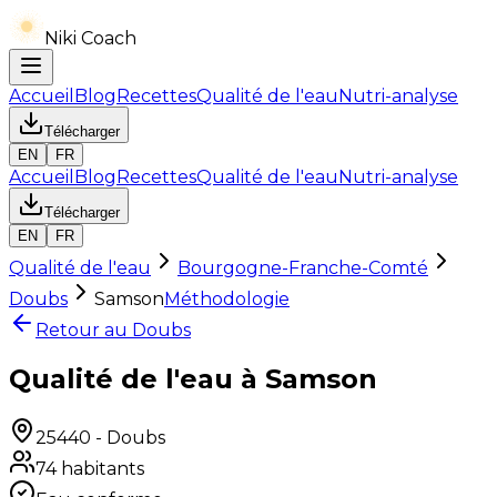
Niki Coach
Accueil
Blog
Recettes
Qualité de l'eau
Nutri-analyse
Télécharger
EN
FR
Accueil
Blog
Recettes
Qualité de l'eau
Nutri-analyse
Télécharger
EN
FR
Qualité de l'eau
Bourgogne-Franche-Comté
Doubs
Samson
Méthodologie
Retour au
Doubs
Qualité de l'eau à Samson
25440
-
Doubs
74
habitants