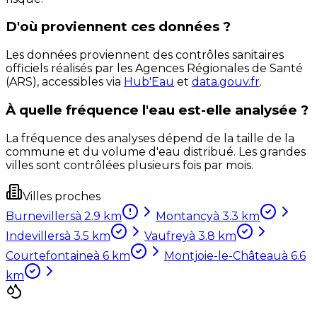
D'où proviennent ces données ?
Les données proviennent des contrôles sanitaires
officiels réalisés par les Agences Régionales de Santé
(ARS), accessibles via
Hub'Eau
et
data.gouv.fr
.
À quelle fréquence l'eau est-elle analysée ?
La fréquence des analyses dépend de la taille de la
commune et du volume d'eau distribué. Les grandes
villes sont contrôlées plusieurs fois par mois.
Villes proches
Burnevillers
à
2.9
km
Montancy
à
3.3
km
Indevillers
à
3.5
km
Vaufrey
à
3.8
km
Courtefontaine
à
6
km
Montjoie-le-Château
à
6.6
km