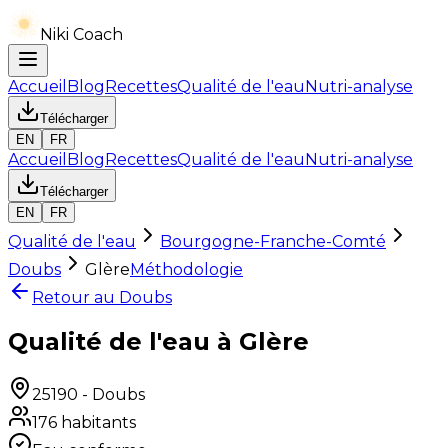
Niki Coach
Accueil
Blog
Recettes
Qualité de l'eau
Nutri-analyse
Télécharger
EN
FR
Accueil
Blog
Recettes
Qualité de l'eau
Nutri-analyse
Télécharger
EN
FR
Qualité de l'eau
Bourgogne-Franche-Comté
Doubs
Glère
Méthodologie
Retour au
Doubs
Qualité de l'eau à Glère
25190
-
Doubs
176
habitants