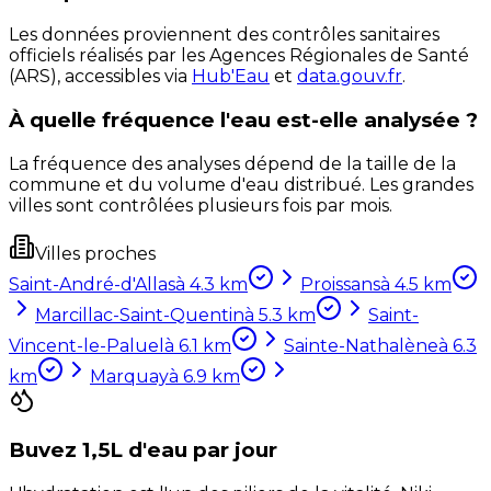
Les données proviennent des contrôles sanitaires
officiels réalisés par les Agences Régionales de Santé
(ARS), accessibles via
Hub'Eau
et
data.gouv.fr
.
À quelle fréquence l'eau est-elle analysée ?
La fréquence des analyses dépend de la taille de la
commune et du volume d'eau distribué. Les grandes
villes sont contrôlées plusieurs fois par mois.
Villes proches
Saint-André-d'Allas
à
4.3
km
Proissans
à
4.5
km
Marcillac-Saint-Quentin
à
5.3
km
Saint-
Vincent-le-Paluel
à
6.1
km
Sainte-Nathalène
à
6.3
km
Marquay
à
6.9
km
Buvez 1,5L d'eau par jour