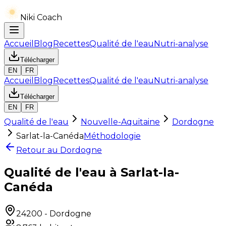
Niki Coach
Accueil
Blog
Recettes
Qualité de l'eau
Nutri-analyse
Télécharger
EN
FR
Accueil
Blog
Recettes
Qualité de l'eau
Nutri-analyse
Télécharger
EN
FR
Qualité de l'eau
Nouvelle-Aquitaine
Dordogne
Sarlat-la-Canéda
Méthodologie
Retour au
Dordogne
Qualité de l'eau à Sarlat-la-
Canéda
24200
-
Dordogne